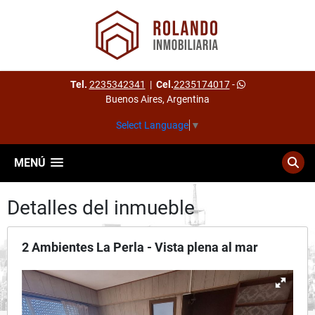
Tel.
2235342341
|
Cel.
2235174017
-
Buenos Aires, Argentina
Select Language
▼
MENÚ
Detalles del inmueble
2 Ambientes La Perla - Vista plena al mar