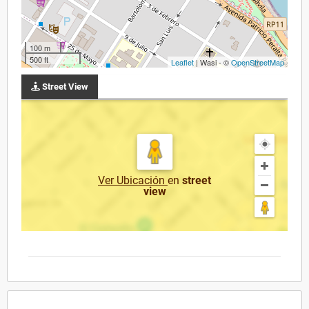
100 m
500 ft
Leaflet
| Wasi - ©
OpenStreetMap
Street View
Ver Ubicación
en
street
view