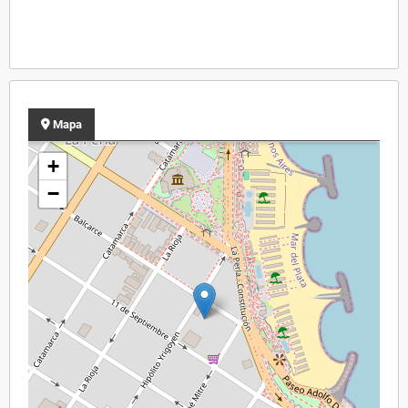
Mapa
+
−