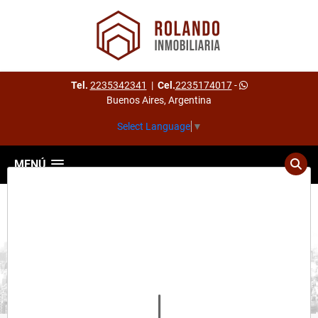
Tel.
2235342341
|
Cel.
2235174017
-
Buenos Aires, Argentina
Select Language
▼
MENÚ
Detalles del inmueble