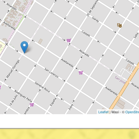
Leaflet
| Wasi - ©
OpenStr