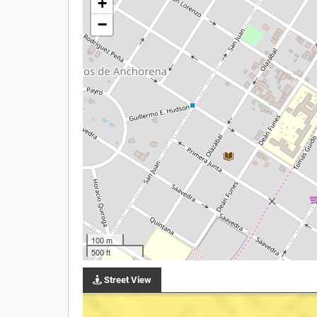
+
−
100 m
500 ft
Street View