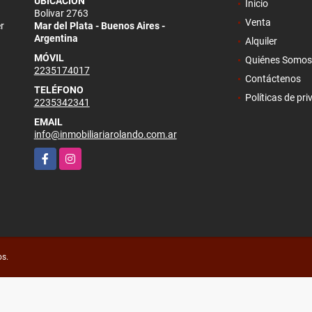
UBICACIÓN
Inicio
Bolivar 2763
Venta
r
Mar del Plata - Buenos Aires -
Argentina
Alquiler
MÓVIL
Quiénes Somos
2235174017
Contáctenos
TELÉFONO
Políticas de pr
2235342341
EMAIL
info@inmobiliariarolando.com.ar
Facebook
Instagram
os.