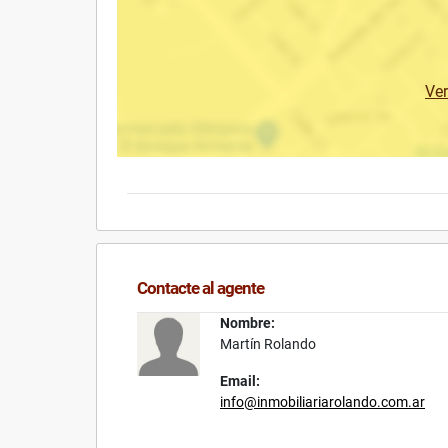
Ve
Contacte al agente
Nombre:
Martín Rolando
Email:
info@inmobiliariarolando.com.ar