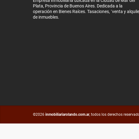
Empresa inmobiliaria ubicada en la Ciudad de Mar del
Plata, Provincia de Buenos Aires. Dedicada a la
operación en Bienes Raíces. Tasaciones, ´venta y alquile
de inmuebles.
©2026
inmobiliariarolando.com.ar
, todos los derechos reservad