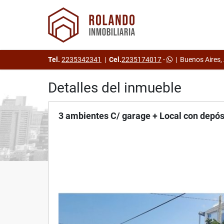
Tel.
2235342341
|
Cel.
2235174017
-
|
Buenos Aires,
Detalles del inmueble
3 ambientes C/ garage + Local con depós