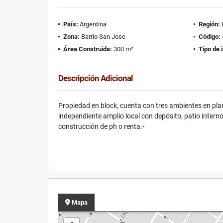
País:
Argentina
Región:
Zona:
Barrio San Jose
Código:
Área Construida:
300 m²
Tipo de 
Descripción Adicional
Propiedad en block, cuenta con tres ambientes en plan
independiente amplio local con depósito, patio interno
construcción de ph o renta.-
Mapa