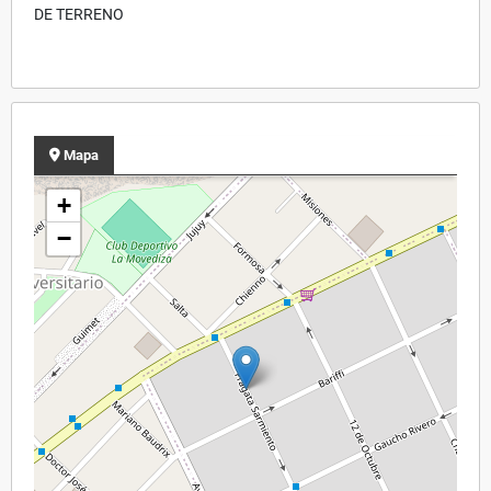
DE TERRENO
Mapa
+
−