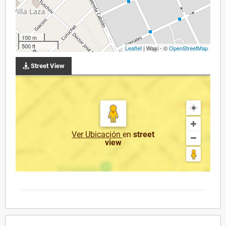
100 m
500 ft
Leaflet
| Wasi - ©
OpenStreetMap
Street View
Ver Ubicación
en
street
view