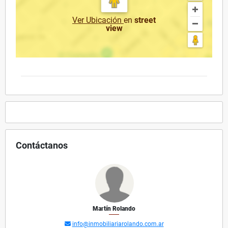
Ver Ubicación
en
street
view
Contáctanos
Martín Rolando
info@inmobiliariarolando.com.ar