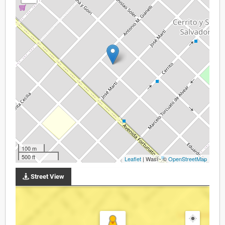
100 m
500 ft
Leaflet
| Wasi - ©
OpenStreetMap
Street View