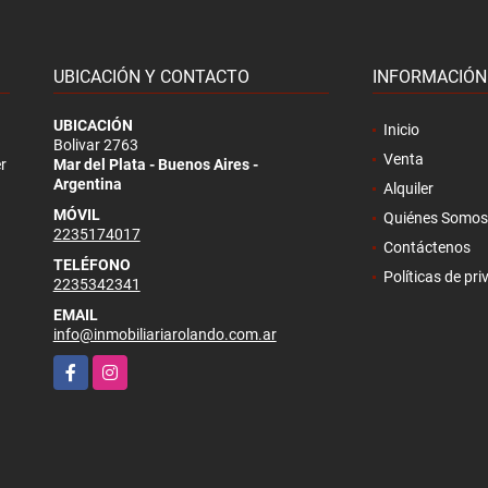
UBICACIÓN Y CONTACTO
INFORMACIÓN
UBICACIÓN
Inicio
Bolivar 2763
Venta
r
Mar del Plata - Buenos Aires -
Argentina
Alquiler
MÓVIL
Quiénes Somos
2235174017
Contáctenos
TELÉFONO
Políticas de pr
2235342341
EMAIL
info@inmobiliariarolando.com.ar
Facebook
Instagram