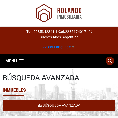
Tel.
2235342341
|
Cel.
2235174017
-
Buenos Aires, Argentina
Select Language
▼
MENÚ
BÚSQUEDA AVANZADA
INMUEBLES
BÚSQUEDA AVANZADA