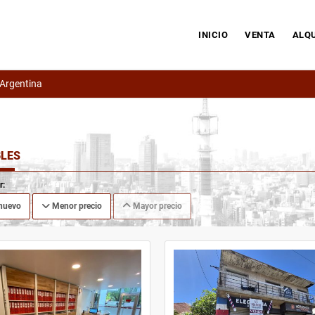
INICIO
VENTA
ALQU
 Argentina
LES
r:
nuevo
Menor precio
Mayor precio