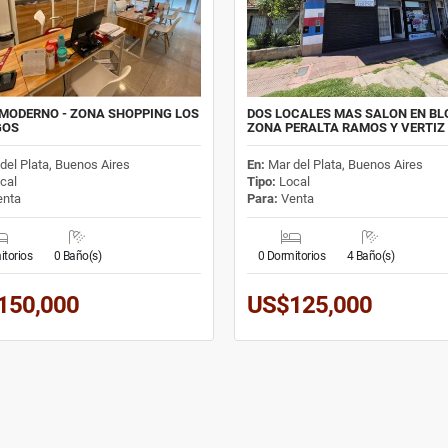
MODERNO - ZONA SHOPPING LOS
DOS LOCALES MAS SALON EN BL
GOS
ZONA PERALTA RAMOS Y VERTIZ
del Plata, Buenos Aires
En:
Mar del Plata, Buenos Aires
cal
Tipo:
Local
nta
Para:
Venta
itorios
0 Baño(s)
0 Dormitorios
4 Baño(s)
150,000
US$125,000