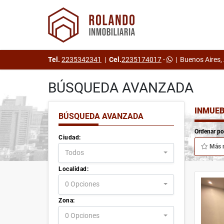
Tel.
2235342341
|
Cel.
2235174017
-
|
Buenos Aires,
BÚSQUEDA AVANZADA
INMUEB
BÚSQUEDA AVANZADA
Ordenar po
Ciudad:
Más 
Todos
Localidad:
0 Opciones
Zona:
0 Opciones