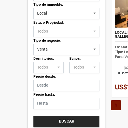
Tipo de inmueble:
Local
Estado Propiedad:
Todos
LOCAL 
GALLE
Tipo de negocio:
En:
Mar 
Venta
Tipo:
Lo
Para:
Ve
Dormitorios:
Baños:
Todos
Todos
0 Dorm
Precio desde:
US$
Precio hasta:
1
BUSCAR