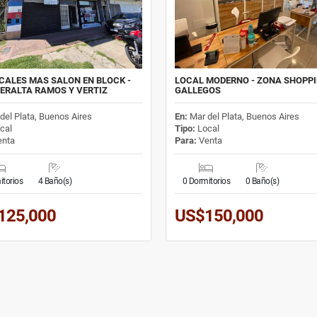
CALES MAS SALON EN BLOCK -
LOCAL MODERNO - ZONA SHOPPI
ERALTA RAMOS Y VERTIZ
GALLEGOS
del Plata, Buenos Aires
En:
Mar del Plata, Buenos Aires
cal
Tipo:
Local
nta
Para:
Venta
itorios
4 Baño(s)
0 Dormitorios
0 Baño(s)
125,000
US$150,000