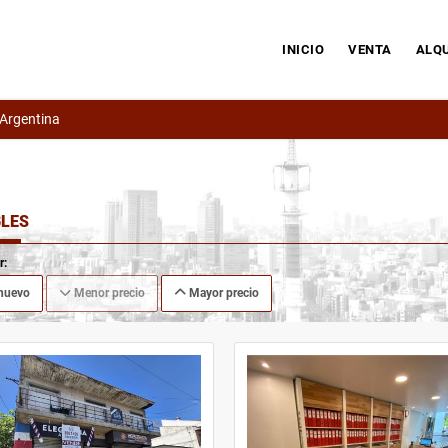
INICIO
VENTA
ALQU
 Argentina
LES
r:
nuevo
Menor precio
Mayor precio