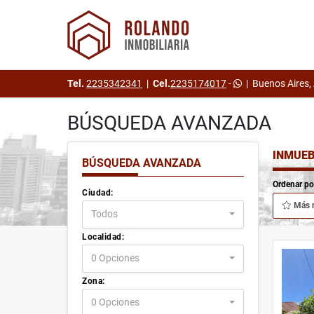
Tel.
2235342341
|
Cel.
2235174017
-
|
Buenos Aires,
BÚSQUEDA AVANZADA
INMUEB
BÚSQUEDA AVANZADA
Ordenar po
Ciudad:
Más 
Todos
Localidad:
0 Opciones
Zona:
0 Opciones