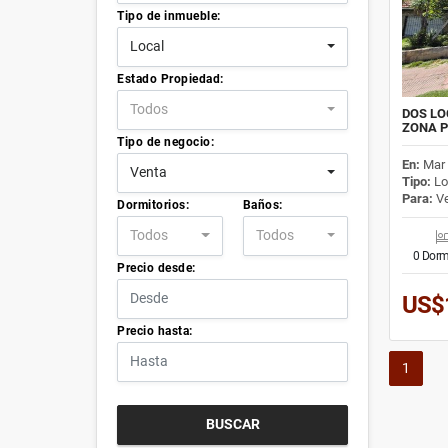
Tipo de inmueble:
Local
Estado Propiedad:
Todos
DOS LO
ZONA P
Tipo de negocio:
En:
Mar 
Venta
Tipo:
Lo
Para:
Ve
Dormitorios:
Baños:
Todos
Todos
0 Dorm
Precio desde:
US$
Precio hasta:
1
BUSCAR