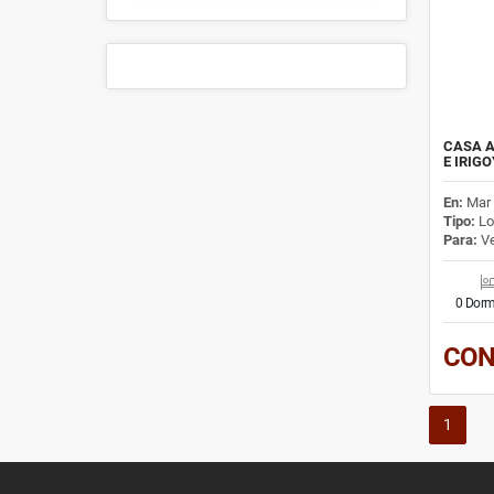
CASA A
E IRIG
En:
Mar 
Tipo:
Lo
Para:
Ve
0 Dorm
CON
1