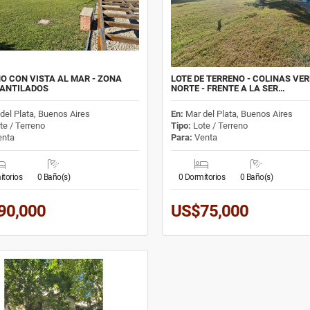
O CON VISTA AL MAR - ZONA
LOTE DE TERRENO - COLINAS VE
CANTILADOS
NORTE - FRENTE A LA SER…
del Plata, Buenos Aires
En:
Mar del Plata, Buenos Aires
te / Terreno
Tipo:
Lote / Terreno
nta
Para:
Venta
itorios
0 Baño(s)
0 Dormitorios
0 Baño(s)
90,000
US$75,000