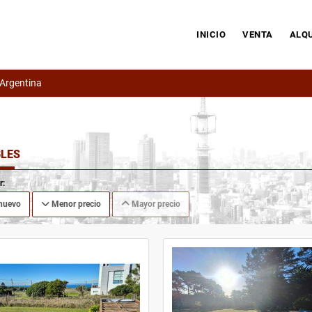
INICIO
VENTA
ALQU
 Argentina
LES
r:
nuevo
Menor precio
Mayor precio