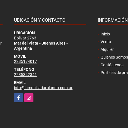
UBICACIÓN Y CONTACTO
INFORMACIÓN
UBICACIÓN
Inicio
Bolivar 2763
Venta
r
Mar del Plata - Buenos Aires -
Argentina
Alquiler
MÓVIL
Quiénes Somos
2235174017
Contáctenos
TELÉFONO
Políticas de pr
2235342341
EMAIL
info@inmobiliariarolando.com.ar
Facebook
Instagram