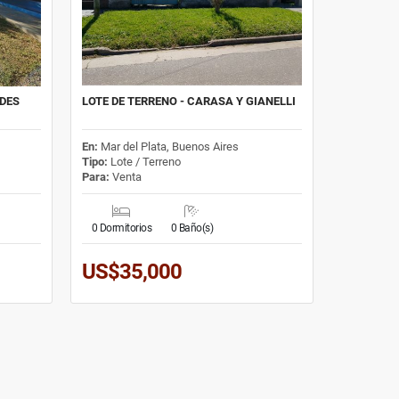
RDES
LOTE DE TERRENO - CARASA Y GIANELLI
En:
Mar del Plata, Buenos Aires
Tipo:
Lote / Terreno
Para:
Venta
0 Dormitorios
0 Baño(s)
US$35,000