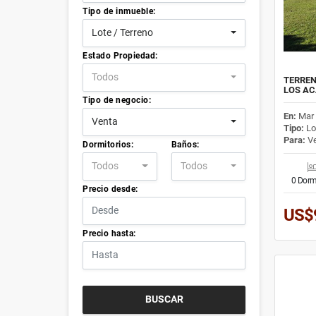
Tipo de inmueble:
Lote / Terreno
Estado Propiedad:
Todos
TERREN
LOS A
Tipo de negocio:
En:
Mar 
Venta
Tipo:
Lo
Para:
Ve
Dormitorios:
Baños:
Todos
Todos
0 Dorm
Precio desde:
US$
Precio hasta:
BUSCAR