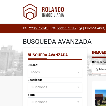
Tel.
2235342341
|
Cel.
2235174017
-
|
Buenos Aires,
BÚSQUEDA AVANZADA
INMUEB
BÚSQUEDA AVANZADA
Ordenar po
Ciudad:
Más 
Todos
Localidad:
0 Opciones
Zona:
0 Opciones